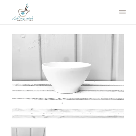
Du bist hier:
Startseite
/
Shop
/
Keramik
/
Schüsseln und Schälchen
/
Café au lait Schale (CALA)