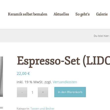
Keramik selbst bemalen
Aktuelles
So geht’s
Galerie
Du bist hier:
Espresso-Set (LID
22,00
€
inkl. 19 % MwSt.
zzgl.
Versandkosten
In den Warenkorb
Kategorie:
Tassen und Becher