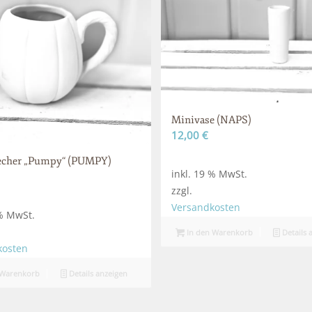
Minivase (NAPS)
12,00
€
echer „Pumpy“ (PUMPY)
inkl. 19 % MwSt.
zzgl.
Versandkosten
 % MwSt.
In den Warenkorb
Details 
kosten
 Warenkorb
Details anzeigen