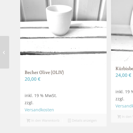
Kindertasse (KITA)
Kürbisb
Becher Olive (OLIV)
24,00
€
20,00
€
inkl. 19
inkl. 19 % MwSt.
zzgl.
zzgl.
Versand
Versandkosten
In den
In den Warenkorb
Details anzeigen