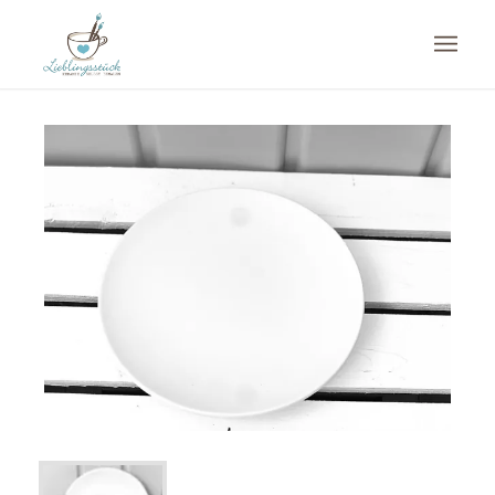
Du bist hier:
Startseite
/
Shop
/
Keramik
/
Teller und Platten
/
Frühstücksteller glatt (ETG20)