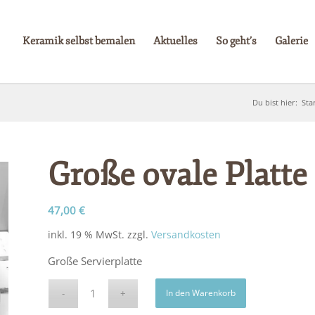
Keramik selbst bemalen
Aktuelles
So geht’s
Galerie
Du bist hier:
Sta
Große ovale Platte
47,00
€
inkl. 19 % MwSt.
zzgl.
Versandkosten
Große Servierplatte
In den Warenkorb