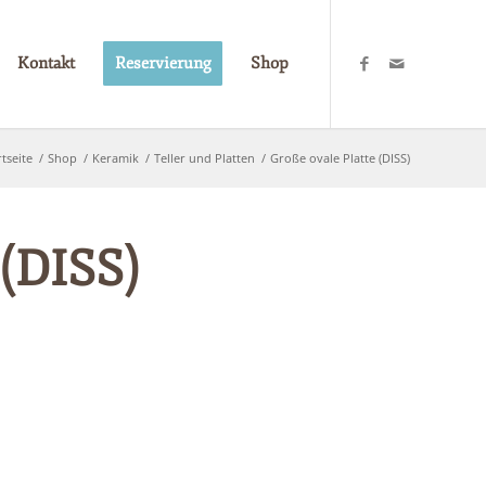
Kontakt
Reservierung
Shop
rtseite
/
Shop
/
Keramik
/
Teller und Platten
/
Große ovale Platte (DISS)
 (DISS)