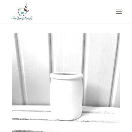
Du bist hier:
Startseite
/
Shop
/
Keramik
/
Küche
/
Utensilienhalter mit Rand (WULST)