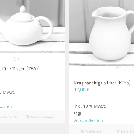
 für 2 Tassen (TEA2)
Krug bauchig 1,5 Liter (KR15)
42,00
€
 % MwSt.
inkl. 19 % MwSt.
kosten
zzgl.
 Warenkorb
Details anzeigen
Versandkosten
Weiterlesen
Details 