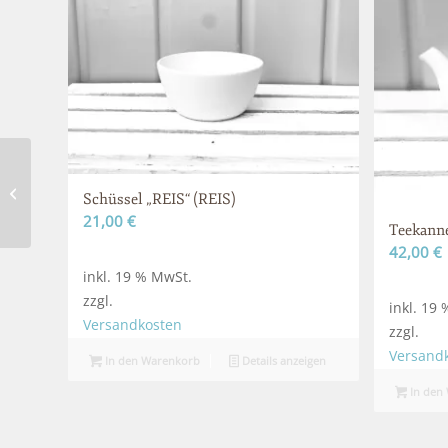
Retro Dose XL (RDXL)
Schüssel „REIS“ (REIS)
21,00
€
Teekanne
42,00
€
inkl. 19 % MwSt.
zzgl.
inkl. 19
Versandkosten
zzgl.
Versand
In den Warenkorb
Details anzeigen
In den