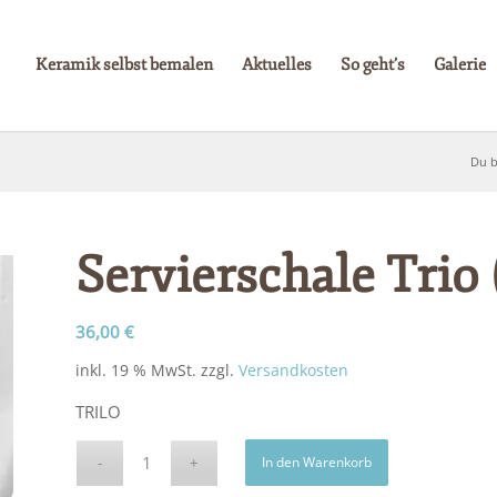
Keramik selbst bemalen
Aktuelles
So geht’s
Galerie
Du b
Servierschale Trio
36,00
€
inkl. 19 % MwSt.
zzgl.
Versandkosten
TRILO
In den Warenkorb